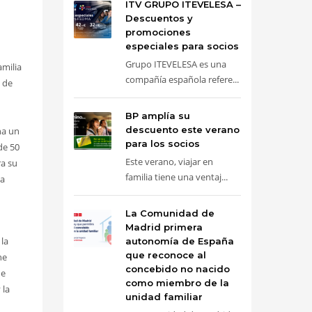
ITV GRUPO ITEVELESA –
Descuentos y
promociones
especiales para socios
Grupo ITEVELESA es una
amilia
compañía española refere...
 de
BP amplía su
descuento este verano
na un
para los socios
de 50
Este verano, viajar en
ra su
familia tiene una ventaj...
la
La Comunidad de
Madrid primera
 la
autonomía de España
que reconoce al
ne
concebido no nacido
de
como miembro de la
 la
unidad familiar