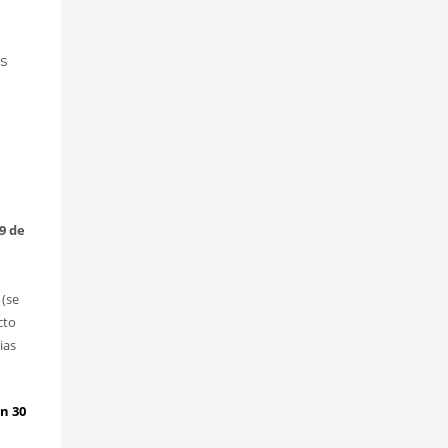
s
9 de
(se
cto
ias
n 30