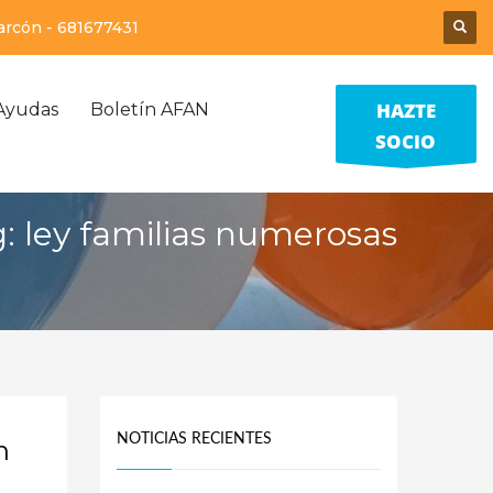
larcón -
681677431
HAZTE
Ayudas
Boletín AFAN
SOCIO
: ley familias numerosas
NOTICIAS RECIENTES
n