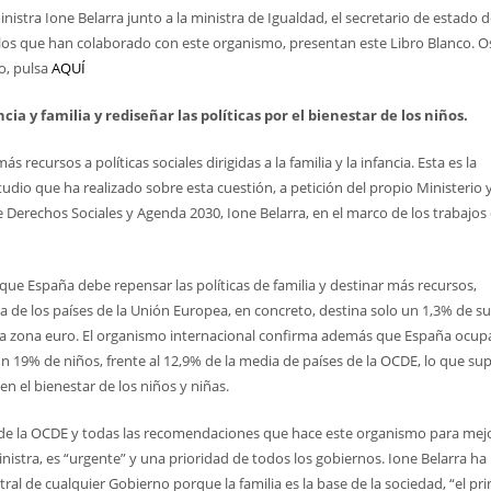
nistra Ione Belarra junto a la ministra de Igualdad, el secretario de estado 
y los que han colaborado con este organismo, presentan este Libro Blanco. O
o, pulsa
AQUÍ
a y familia y rediseñar las políticas por el bienestar de los niños.
 recursos a políticas sociales dirigidas a la familia y la infancia. Esta es la
tudio que ha realizado sobre esta cuestión, a petición del propio Ministerio 
e Derechos Sociales y Agenda 2030, Ione Belarra, en el marco de los trabajos
que España debe repensar las políticas de familia y destinar más recursos,
e los países de la Unión Europea, en concreto, destina solo un 1,3% de su
la zona euro. El organismo internacional confirma además que España ocupa
 un 19% de niños, frente al 12,9% de la media de países de la OCDE, lo que s
en el bienestar de los niños y niñas.
o de la OCDE y todas las recomendaciones que hace este organismo para mej
inistra, es “urgente” y una prioridad de todos los gobiernos. Ione Belarra ha
ntral de cualquier Gobierno porque la familia es la base de la sociedad, “el pri