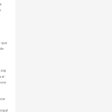
de
s
y que
 de
 PIB
 el
upone
orar
ncipal