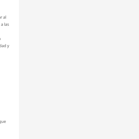
r al
a las
a
dad y
 que