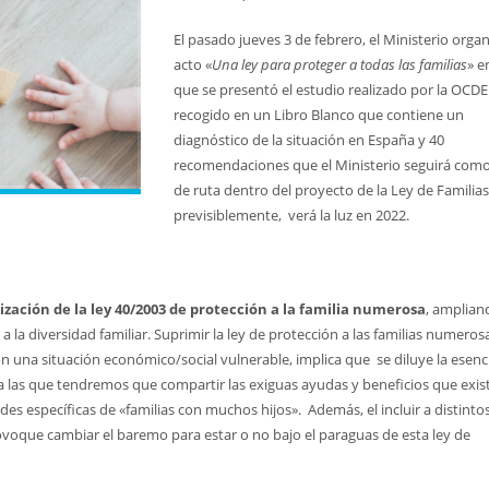
El pasado jueves 3 de febrero, el Ministerio organ
acto «
Una ley para proteger a todas las familias
» e
que se presentó el estudio realizado por la OCDE
recogido en un Libro Blanco que contiene un
diagnóstico de la situación en España y 40
recomendaciones que el Ministerio seguirá como
de ruta dentro del proyecto de la Ley de Familias
previsiblemente, verá la luz en 2022.
ización de la ley 40/2003 de protección a la familia numerosa
, amplian
 a la diversidad familiar. Suprimir la ley de protección a las familias numeros
on una situación económico/social vulnerable, implica que se diluye la esenc
ia las que tendremos que compartir las exiguas ayudas y beneficios que exis
es específicas de «familias con muchos hijos». Además, el incluir a distinto
rovoque cambiar el baremo para estar o no bajo el paraguas de esta ley de