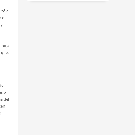
izó el
n el
 y
 hoja
 que,
do
as o
ia del
ten
s