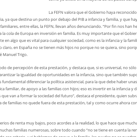
La FEFN valora que el Gobierno haya reconocido
a, ya que destina un punto por debajo del PIB a infancia y familia, y que ha
amiliares, entre ellas, la FEFN, llevan años denunciando. “Por fin nos han 
la cola de Europa en inversión en familia. Es muy importante que el Gobie
e en algo que es vital para cualquier sociedad, como es la infancia y la famili
do claro, en España no se tienen más hijos no porque no se quiera, sino porq
sé Manuel Trigo.
odo de percepción de esta prestación, y destaca que, si es universal, no sólo
rantizar la igualdad de oportunidades en la infancia, sino que también su
s fundamental diferenciar la política asistencial, para la que debe haber unas
ica familiar, de apoyo a las familias con hijos; eso es invertir en la infancia y 
os que van a formar la sociedad del futuro”, destaca el presidente, quien sub
a de familias no quede fuera de esta prestación, tal y como ocurre ahora co
rios de renta muy bajos, poco acordes a la realidad, lo que hace que much
 muchas familias numerosas, sobre todo cuando “no se tiene en cuenta la re