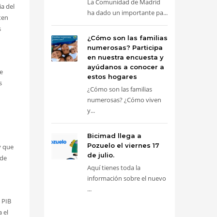
La Comunidad de Madrid
ia del
ha dado un importante pa...
ten
s
¿Cómo son las familias
numerosas? Participa
en nuestra encuesta y
ayúdanos a conocer a
de
estos hogares
s
¿Cómo son las familias
numerosas? ¿Cómo viven
y...
Bicimad llega a
Pozuelo el viernes 17
y que
de julio.
 de
Aquí tienes toda la
información sobre el nuevo
...
 PIB
 el