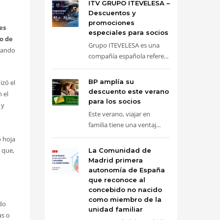
ITV GRUPO ITEVELESA –
Descuentos y
promociones
es
especiales para socios
 o de
Grupo ITEVELESA es una
mando
compañía española refere...
BP amplía su
izó el
descuento este verano
n el
para los socios
 y
Este verano, viajar en
familia tiene una ventaj...
 hoja
 que,
La Comunidad de
Madrid primera
autonomía de España
que reconoce al
concebido no nacido
como miembro de la
do
unidad familiar
as o