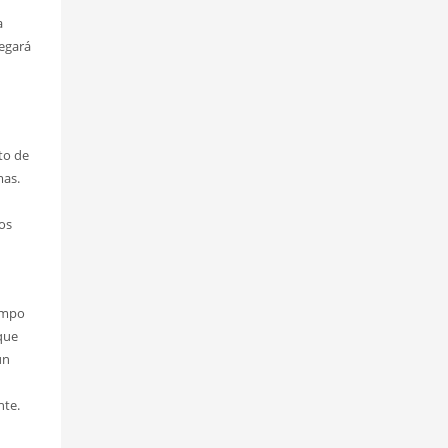
a
legará
to de
mas.
os
iempo
 que
un
nte.