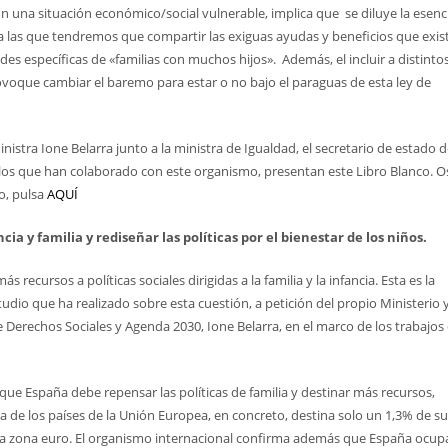
on una situación económico/social vulnerable, implica que se diluye la esenc
ia las que tendremos que compartir las exiguas ayudas y beneficios que exis
es específicas de «familias con muchos hijos». Además, el incluir a distinto
rovoque cambiar el baremo para estar o no bajo el paraguas de esta ley de
nistra Ione Belarra junto a la ministra de Igualdad, el secretario de estado 
y los que han colaborado con este organismo, presentan este Libro Blanco. O
o, pulsa
AQUÍ
a y familia y rediseñar las políticas por el bienestar de los niños.
 recursos a políticas sociales dirigidas a la familia y la infancia. Esta es la
tudio que ha realizado sobre esta cuestión, a petición del propio Ministerio 
e Derechos Sociales y Agenda 2030, Ione Belarra, en el marco de los trabajos
que España debe repensar las políticas de familia y destinar más recursos,
e los países de la Unión Europea, en concreto, destina solo un 1,3% de su
la zona euro. El organismo internacional confirma además que España ocupa