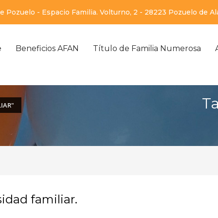
 Pozuelo - Espacio Familia. Volturno, 2 - 28223 Pozuelo de A
e
Beneficios AFAN
Título de Familia Numerosa
Ta
IAR"
idad familiar.