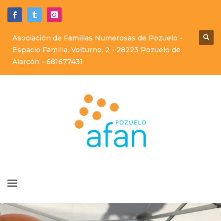
Asociación de Familias Numerosas de Pozuelo -
Espacio Familia. Volturno, 2 - 28223 Pozuelo de
Alarcón -
681677431