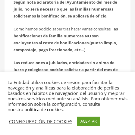
Según nota aclaratoria del Ayuntamiento del mes de
julio, no será necesario que las familias numerosas
solicitemos la bonificación, se aplicará de oficio.
Como hemos podido saber tras hacer varias consultas,
las
bonificaciones de familia numerosa NO son
excluyentes al resto de bonificaciones (punto limpio,
compostaje, pago fraccionado, etc…)
Las reducciones a jubilados, entidades sin animo de
lucro y colegios se podrán solicitar a partir del mes de
octubre, cuando esté definitivamente aprobada la
La Entidad utiliza cookies de sesión para facilitar la
modificación de la tasa.
navegación y analíticas para la elaboración de perfiles
basados en hábitos de navegación del usuario y mejorar
Tras analizar este texto y compararlo con el que está vigente
nuestros servicios mediante su análisis. Para obtener más
todavía, aprobado en 2024, estas son las principales
información sobre la configuración, consulte
nuestra
política de cookies.
diferencias:
CONFIGURACIÓN DE COOKIES
ACEPTAR