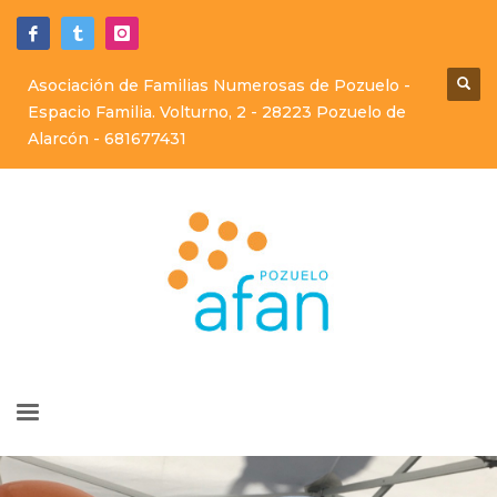
Asociación de Familias Numerosas de Pozuelo -
Espacio Familia. Volturno, 2 - 28223 Pozuelo de
Alarcón -
681677431