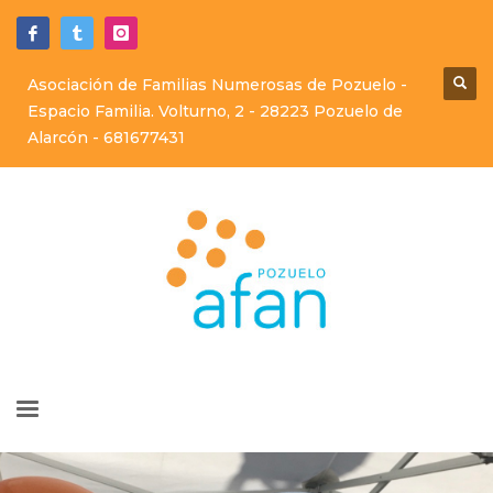
Asociación de Familias Numerosas de Pozuelo -
Espacio Familia. Volturno, 2 - 28223 Pozuelo de
Alarcón -
681677431