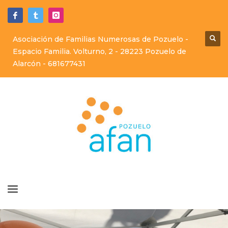
Asociación de Familias Numerosas de Pozuelo -
Espacio Familia. Volturno, 2 - 28223 Pozuelo de
Alarcón -
681677431