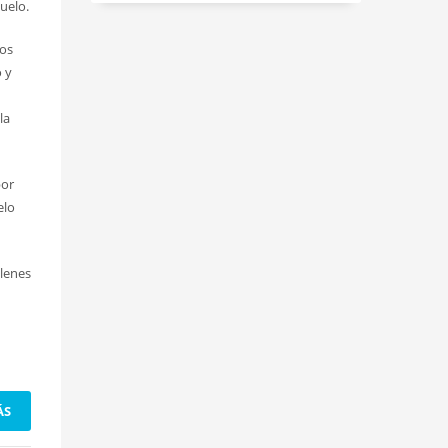
uelo.
los
 y
la
por
elo
elenes
ÁS