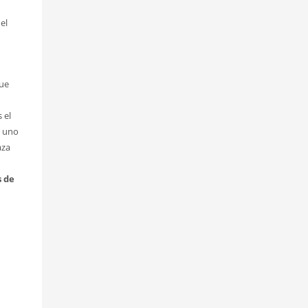
el
que
 el
, uno
aza
s de