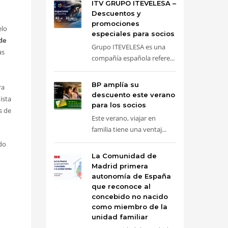
ITV GRUPO ITEVELESA –
Descuentos y
promociones
elo
especiales para socios
 de
Grupo ITEVELESA es una
as
compañía española refere...
BP amplía su
ra
descuento este verano
ista
para los socios
s de
Este verano, viajar en
familia tiene una ventaj...
do
La Comunidad de
Madrid primera
autonomía de España
que reconoce al
concebido no nacido
como miembro de la
unidad familiar