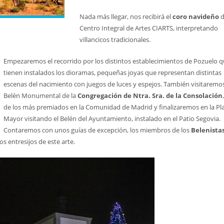
Nada más llegar, nos recibirá el
coro navideño
d
Centro Integral de Artes CIARTS, interpretando
villancicos tradicionales.
Empezaremos el recorrido por los distintos establecimientos de Pozuelo 
tienen instalados los dioramas, pequeñas joyas que representan distintas
escenas del nacimiento con juegos de luces y espejos. También visitaremos
Belén Monumental de la
Congregación de Ntra. Sra. de la Consolación
de los más premiados en la Comunidad de Madrid y finalizaremos en la Pl
Mayor visitando el Belén del Ayuntamiento, instalado en el Patio Segovia.
Contaremos con unos guías de excepción, los miembros de los
Belenista
os entresijos de este arte.