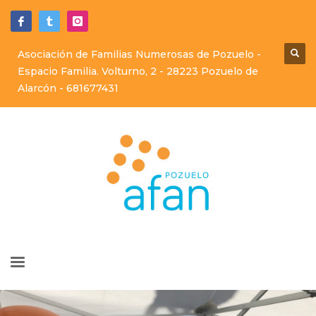
Asociación de Familias Numerosas de Pozuelo -
Espacio Familia. Volturno, 2 - 28223 Pozuelo de
Alarcón -
681677431