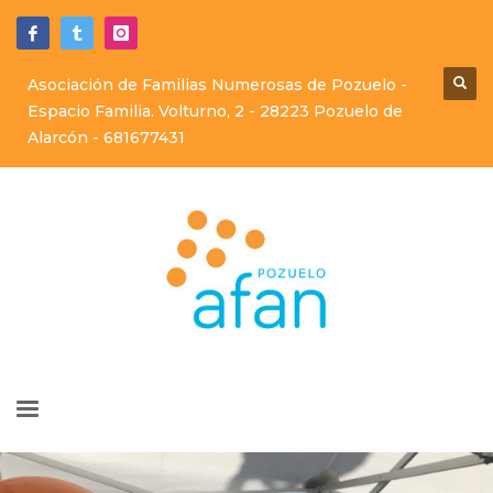
Asociación de Familias Numerosas de Pozuelo -
Espacio Familia. Volturno, 2 - 28223 Pozuelo de
Alarcón -
681677431