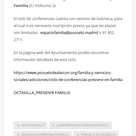
Familia
(C/ Volturno 2)
El ciclo de conferencias cuenta con servicio de ludoteca, para
el cual sí es necesario inscripción previa, ya que las plazas
son limitadas.
espaciofamilia@pozuelo.madrid
o 91 452
2711.
En la página web del Ayuntamiento podéis encontrar
información detallada de este ciclo.
https://www.pozuelodealarcon.org/familia-y-servicios-
sociales/adicciones/ciclo-de-conferencias-prevenir-en-familia
OCTAVILLA_PREVENIR FAMILIA
AFAN POZUELO
CONFERENCIAS FAMILIAS POZUELO
FAMILIAS NUMEROSAS POZUELO
POZUELO DE ALARCON