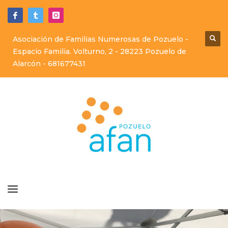
Asociación de Familias Numerosas de Pozuelo -
Espacio Familia. Volturno, 2 - 28223 Pozuelo de
Alarcón -
681677431