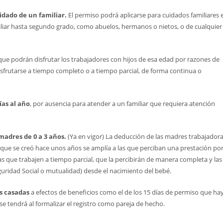
uidado de un familiar.
El permiso podrá aplicarse para cuidados familiares 
liar hasta segundo grado, como abuelos, hermanos o nietos, o de cualquier
 que podrán disfrutar los trabajadores con hijos de esa edad por razones de
sfrutarse a tiempo completo o a tiempo parcial, de forma continua o
ías al año
, por ausencia para atender a un familiar que requiera atención
madres de 0 a 3 años.
(Ya en vigor) La deducción de las madres trabajador
, que se creó hace unos años se amplía a las que perciban una prestación po
s que trabajen a tiempo parcial, que la percibirán de manera completa y la
guridad Social o mutualidad) desde el nacimiento del bebé.
as casadas
a efectos de beneficios como el de los 15 días de permiso que ha
e tendrá al formalizar el registro como pareja de hecho.