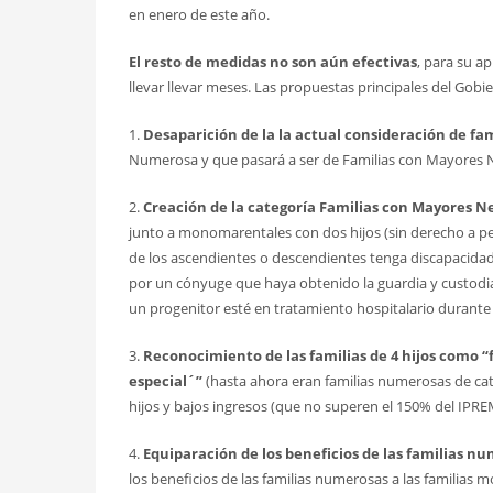
en enero de este año.
El resto de medidas no son aún efectivas
, para su a
llevar llevar meses. Las propuestas principales del Gobi
1.
Desaparición de la la actual consideración de fa
Numerosa y que pasará a ser de Familias con Mayores N
2.
Creación de la categoría Familias con Mayores Ne
junto a monomarentales con dos hijos (sin derecho a pe
de los ascendientes o descendientes tenga discapacidad;
por un cónyuge que haya obtenido la guardia y custodia 
un progenitor esté en tratamiento hospitalario durante
3.
Reconocimiento de las familias de 4 hijos como “
especial´”
(hasta ahora eran familias numerosas de cate
hijos y bajos ingresos (que no superen el 150% del IPRE
4.
Equiparación de los beneficios de las familias nu
los beneficios de las familias numerosas a las familias 