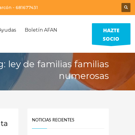
larcón -
681677431
HAZTE
Ayudas
Boletín AFAN
SOCIO
: ley de familias familias
numerosas
NOTICIAS RECIENTES
ata