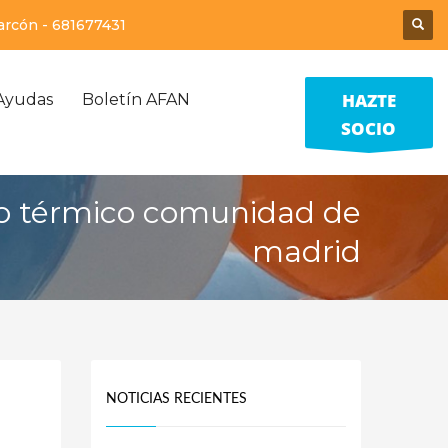
larcón -
681677431
HAZTE
Ayudas
Boletín AFAN
SOCIO
o térmico comunidad de
madrid
NOTICIAS RECIENTES