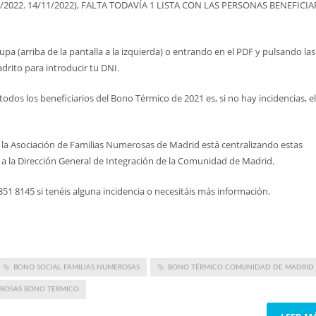
10/2022. 14/11/2022), FALTA TODAVÍA 1 LISTA CON LAS PERSONAS BENEFICIA
upa (arriba de la pantalla a la izquierda) o entrando en el PDF y pulsando las
drito para introducir tu DNI.
todos los beneficiarios del Bono Térmico de 2021 es, si no hay incidencias, el
s la Asociación de Familias Numerosas de Madrid está centralizando estas
á a la Dirección General de Integración de la Comunidad de Madrid.
51 8145 si tenéis alguna incidencia o necesitáis más información.
BONO SOCIAL FAMILIAS NUMEROSAS
BONO TÉRMICO COMUNIDAD DE MADRID
EROSAS BONO TERMICO