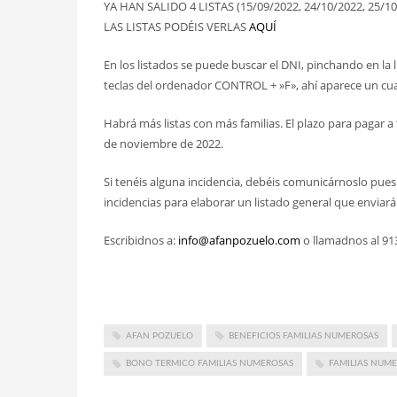
YA HAN SALIDO 4 LISTAS (15/09/2022, 24/10/2022, 25/
LAS LISTAS PODÉIS VERLAS
AQUÍ
En los listados se puede buscar el DNI, pinchando en la l
teclas del ordenador CONTROL + »F», ahí aparece un cua
Habrá más listas con más familias. El plazo para pagar a 
de noviembre de 2022.
Si tenéis alguna incidencia, debéis comunicárnoslo pue
incidencias para elaborar un listado general que enviar
Escribidnos a:
info@afanpozuelo.com
o llamadnos al 913
AFAN POZUELO
BENEFICIOS FAMILIAS NUMEROSAS
BONO TERMICO FAMILIAS NUMEROSAS
FAMILIAS NUM