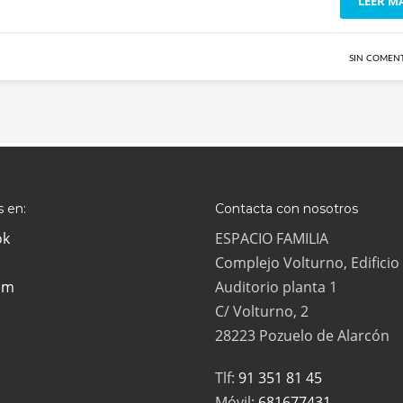
LEER M
SIN COMEN
 en:
Contacta con nosotros
ok
ESPACIO FAMILIA
Complejo Volturno, Edificio
am
Auditorio planta 1
C/ Volturno, 2
28223 Pozuelo de Alarcón
Tlf:
91 351 81 45
Móvil:
681677431