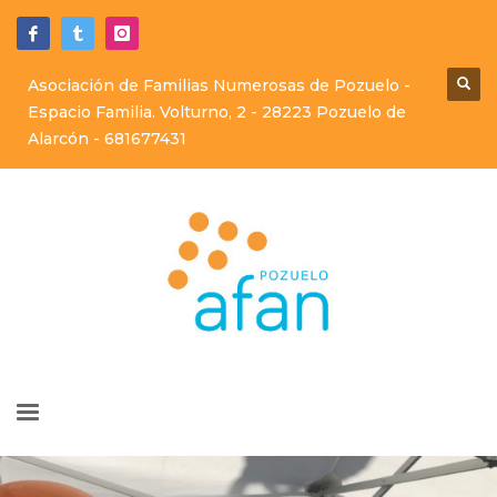
Asociación de Familias Numerosas de Pozuelo -
Espacio Familia. Volturno, 2 - 28223 Pozuelo de
Alarcón -
681677431