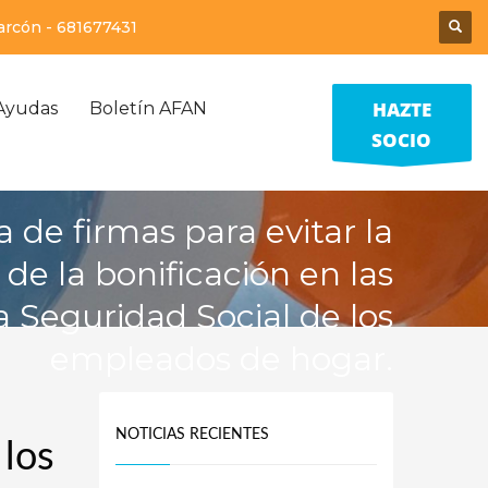
larcón -
681677431
HAZTE
Ayudas
Boletín AFAN
SOCIO
 de firmas para evitar la
de la bonificación en las
a Seguridad Social de los
empleados de hogar.
NOTICIAS RECIENTES
 los