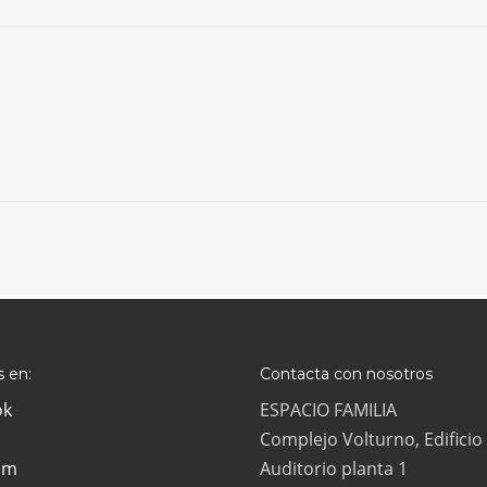
 en:
Contacta con nosotros
ok
ESPACIO FAMILIA
Complejo Volturno, Edificio
am
Auditorio planta 1