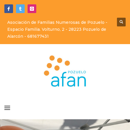
Asociación de Familias Numerosas de Pozuelo -
Espacio Familia. Volturno, 2 - 28223 Pozuelo de
Alarcón -
681677431