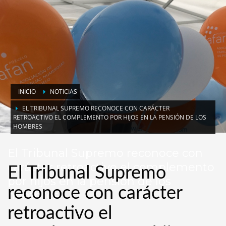
INICIO
NOTICIAS
EL TRIBUNAL SUPREMO RECONOCE CON CARÁCTER
RETROACTIVO EL COMPLEMENTO POR HIJOS EN LA PENSIÓN DE LOS
HOMBRES
El Tribunal Supremo reconoce con
carácter retroactivo el complemento
El Tribunal Supremo
por hijos en la pensión de los
reconoce con carácter
hombres
retroactivo el