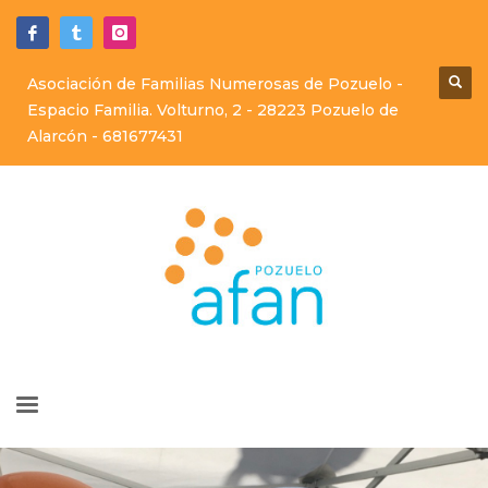
Asociación de Familias Numerosas de Pozuelo -
Espacio Familia. Volturno, 2 - 28223 Pozuelo de
Alarcón -
681677431