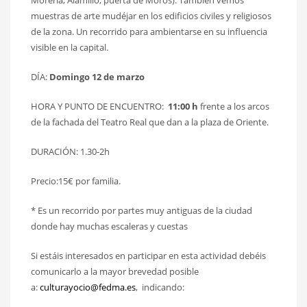
Morería, Alamillo, puerta de Moros). También vemos
muestras de arte mudéjar en los edificios civiles y religiosos
de la zona. Un recorrido para ambientarse en su influencia
visible en la capital.
DÍA:
Domingo 12 de marzo
HORA Y PUNTO DE ENCUENTRO:
11:00 h
frente a los arcos
de la fachada del Teatro Real que dan a la plaza de Oriente.
DURACIÓN: 1.30-2h
Precio:15€ por familia.
* Es un recorrido por partes muy antiguas de la ciudad
donde hay muchas escaleras y cuestas
Si estáis interesados en participar en esta actividad debéis
comunicarlo a la mayor brevedad posible
a:
culturayocio@fedma.es
, indicando: