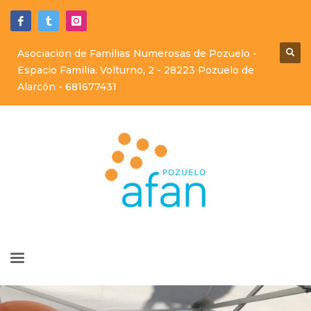
Asociación de Familias Numerosas de Pozuelo -
Espacio Familia. Volturno, 2 - 28223 Pozuelo de
Alarcón -
681677431