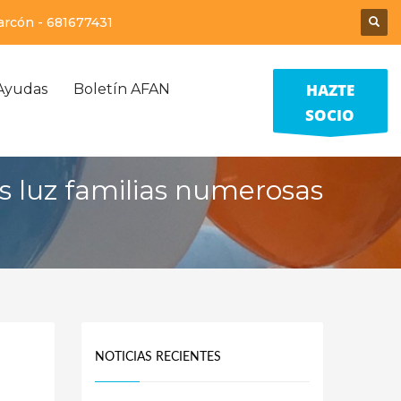
larcón -
681677431
HAZTE
Ayudas
Boletín AFAN
SOCIO
as luz familias numerosas
NOTICIAS RECIENTES