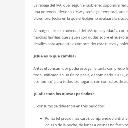
La rebaja del IVA, que, según el Gobierno supondrá red
una potencia inferior a 10Kw y será algo temporal, una 
diciembre, fecha en la que el Gobierno evaluará la situa
Al margen de esta novedad del IVA, que ayudará a contene
muchas familias que siguen con dudas sobre el nuevo sis
detalles para ayudarte a comprender esta nueva y polémi
¿Qué es lo que cambia?
Antes el consumidor podía escoger la tarifa con precio f
todo unificado en un único peaje, denominado 2.0 TD, co
económico) para todos los hogares con contratos de ele
¿Cuáles son los nuevos periodos?
El consumo se diferencia en tres periodos:
Punta (el precio más caro), comprendido entre las 
22.00 h de la noche, de lunes a viernes no festivos