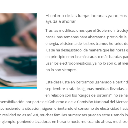
El criterio de las franjas horarias ya no nos
ayuda a ahorrar
Tras las modificaciones que el Gobierno introduj
hace unas semanas para abaratar el precio de la
energía, el sistema de los tres tramos horarios de
luz se ha desajustado, de manera que las horas 
en principio eran las más caras o más baratas pa
usar los electrodomésticos, ya no lo son o, al me
no lo son siempre.
Este desajuste en los tramos, generado a partir 
septiembre a raíz de algunas medidas llevadas a
en relación con los “cargos del sistema”, no se ha
nsibilización por parte del Gobierno o de la Comisión Nacional del Merca
conociendo la situación, siguen orientando el consumo de electricidad hacia
n realidad no es así. Así, muchas familias numerosas pueden estar usando l
r ejemplo, poniendo lavadoras en horario nocturno cuando ahora, muchos 