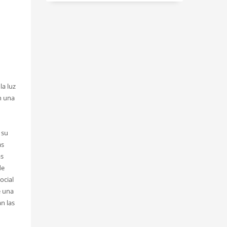
la luz
n una
 su
as
as
de
ocial
e una
n las