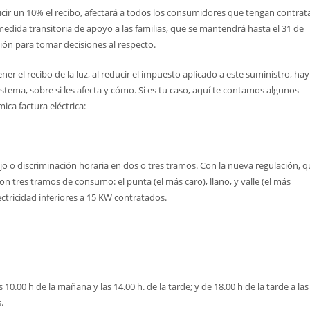
ucir un 10% el recibo, afectará a todos los consumidores que tengan contrat
medida transitoria de apoyo a las familias, que se mantendrá hasta el 31 de
ción para tomar decisiones al respecto.
r el recibo de la luz, al reducir el impuesto aplicado a este suministro, hay
tema, sobre si les afecta y cómo. Si es tu caso, aquí te contamos algunos
ca factura eléctrica:
ijo o discriminación horaria en dos o tres tramos. Con la nueva regulación, 
n tres tramos de consumo: el punta (el más caro), llano, y valle (el más
ctricidad inferiores a 15 KW contratados.
10.00 h de la mañana y las 14.00 h. de la tarde; y de 18.00 h de la tarde a las
.