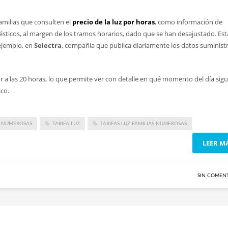
familias que consulten el
precio de la luz por horas
, como información de
ésticos, al margen de los tramos horarios, dado que se han desajustado. Est
 ejemplo, en
Selectra
, compañía que publica diariamente los datos suminist
or a las 20 horas, lo que permite ver con detalle en qué momento del día sig
co.
S NUMEROSAS
TARIFA LUZ
TARIFAS LUZ FAMILIAS NUMEROSAS
LEER M
SIN COMEN