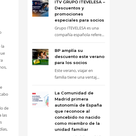
ITV GRUPO ITEVELESA –
Descuentos y
promociones
especiales para socios
Grupo ITEVELESA es una
o
compañía española refere...
 la
BP amplía su
que
descuento este verano
ra
para los socios
nos,
Este verano, viajar en
familia tiene una ventaj...
de
La Comunidad de
 cabo
Madrid primera
autonomía de España
do de
que reconoce al
 las
concebido no nacido
os
como miembro de la
días,
unidad familiar