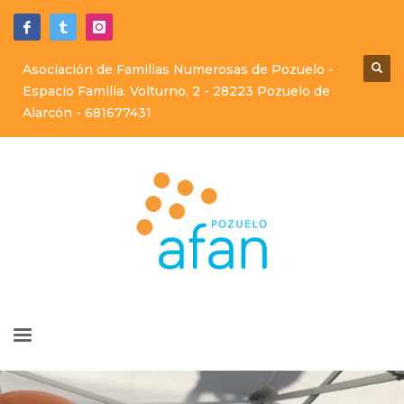
Asociación de Familias Numerosas de Pozuelo -
Espacio Familia. Volturno, 2 - 28223 Pozuelo de
Alarcón -
681677431