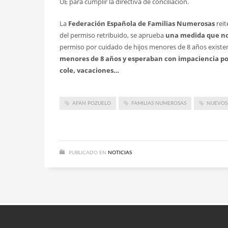
UE para cumplir la directiva de conciliación.
La
Federación Española de Familias Numerosas
reit
del permiso retribuido, se aprueba
una medida que no
permiso por cuidado de hijos menores de 8 años existe
menores de 8 años
y esperaban con impaciencia pod
cole, vacaciones…
AFAN POZUELO
FAMILIAS NUMEROSAS
NUEVOS
PUBLICADO EN
NOTICIAS