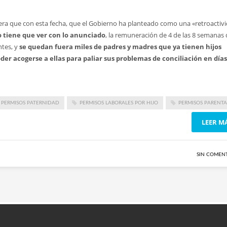
era que con esta fecha, que el Gobierno ha planteado como una «retroactiv
 tiene que ver con lo anunciado
, la remuneración de 4 de las 8 semanas 
ntes, y
se quedan fuera miles de padres y madres que ya tienen hijos
er acogerse a ellas para paliar sus problemas de conciliación en días
 PERMISOS PATERNIDAD
PERMISOS LABORALES POR HIJO
PERMISOS PARENTA
LEER M
SIN COMEN