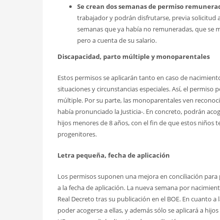
Se crean dos semanas de permiso remunerado
trabajador y podrán disfrutarse, previa solicitu
semanas que ya había no remuneradas, que se man
pero a cuenta de su salario.
Discapacidad, parto múltiple y monoparentales
Estos permisos se aplicarán tanto en caso de nacimien
situaciones y circunstancias especiales. Así, e
l permiso 
múltiple.
Por su parte, l
as
monoparentales ven reconoci
había pronunciado la Justicia-. En concreto, podrán aco
hijos menores de 8 años, con el fin de que estos niños 
progenitores.
Letra pequeña, fecha de aplicación
Los permisos suponen una mejora en conciliación para 
a la fecha de aplicación. La nueva semana por nacimiento
Real Decreto tras su publicación en el BOE. En cuanto a
poder acogerse a ellas, y además sólo se aplicará a hijos