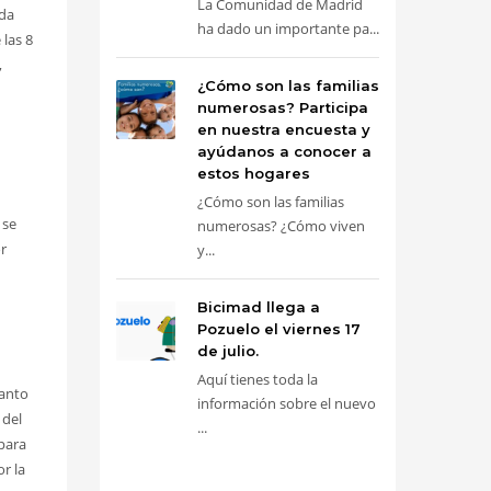
La Comunidad de Madrid
ada
ha dado un importante pa...
 las 8
,
¿Cómo son las familias
numerosas? Participa
en nuestra encuesta y
ayúdanos a conocer a
estos hogares
¿Cómo son las familias
 se
numerosas? ¿Cómo viven
r
y...
Bicimad llega a
Pozuelo el viernes 17
de julio.
Aquí tienes toda la
uanto
información sobre el nuevo
 del
...
 para
or la