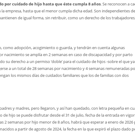
 por cuidado de hijo hasta que éste cumpla 8 años
. Se reconocen a c
d a la empresa, hasta que el menor cumpla dicha edad. Son independientes de
tienen de igual forma, sin retribuir, como un derecho de los trabajadores
to, como adopción, acogimiento o guarda, y tendrán en cuenta algunas
por nacimiento se amplía en 2 semanas
en caso de
discapacidad
y por p
arto
do su derecho a un
permiso ‘doble’ para el cuidado de hijos -sobre el que ya
gerse a un total de 28 semanas por nacimiento y
4 semanas remuneradas po
tengan los mismos días de cuidados familiares que los de familias con dos
padres y madres, pero llegaron, y así han quedado, con letra pequeña en c
 de hijo se puede disfrutar desde el 31 de julio, fecha de la entrada en vigor
 las 2 semanas por hijo menor de 8 años, habrá que esperar a enero de 2026
 nacidos a partir de agosto de 2024, la fecha en la que expiró el plazo dado p