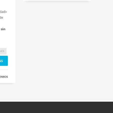
idad»
de
 sin
LES
ÁS
TARIOS