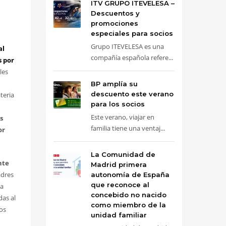
ITV GRUPO ITEVELESA –
Descuentos y
promociones
especiales para socios
Grupo ITEVELESA es una
al
compañía española refere...
s por
les
BP amplía su
descuento este verano
teria
para los socios
Este verano, viajar en
s
familia tiene una ventaj...
or
La Comunidad de
nte
Madrid primera
adres
autonomía de España
que reconoce al
da
concebido no nacido
das al
como miembro de la
ros
unidad familiar