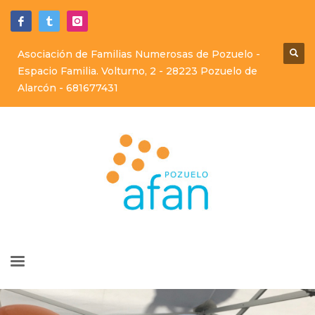
Asociación de Familias Numerosas de Pozuelo -
Espacio Familia. Volturno, 2 - 28223 Pozuelo de
Alarcón -
681677431