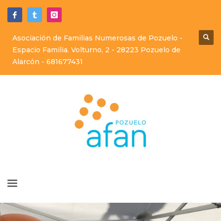
Asociación de Familias Numerosas de Pozuelo -
Espacio Familia. Volturno, 2 - 28223 Pozuelo de
Alarcón -
681677431