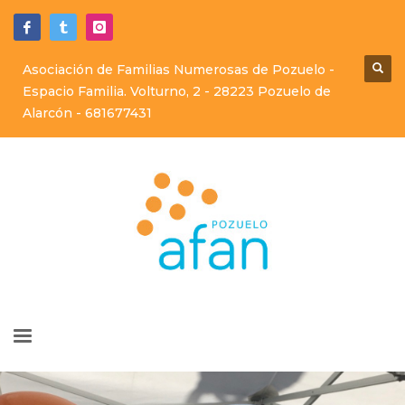
Asociación de Familias Numerosas de Pozuelo -
Espacio Familia. Volturno, 2 - 28223 Pozuelo de
Alarcón -
681677431