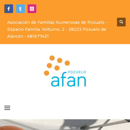
Asociación de Familias Numerosas de Pozuelo -
Espacio Familia. Volturno, 2 - 28223 Pozuelo de
Alarcón -
681677431