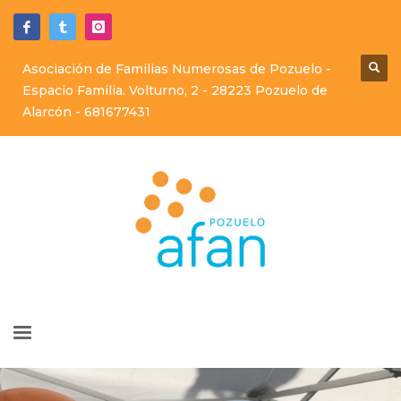
Asociación de Familias Numerosas de Pozuelo -
Espacio Familia. Volturno, 2 - 28223 Pozuelo de
Alarcón -
681677431