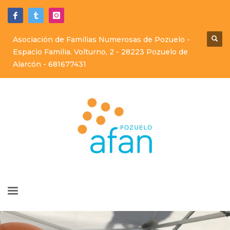
Asociación de Familias Numerosas de Pozuelo -
Espacio Familia. Volturno, 2 - 28223 Pozuelo de
Alarcón -
681677431