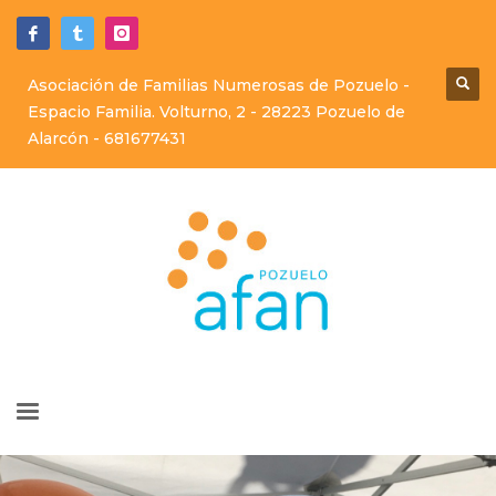
Asociación de Familias Numerosas de Pozuelo -
Espacio Familia. Volturno, 2 - 28223 Pozuelo de
Alarcón -
681677431