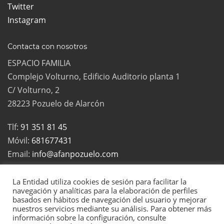
Twitter
Instagram
Contacta con nosotros
ESPACIO FAMILIA
Complejo Volturno, Edificio Auditorio planta 1
C/ Volturno, 2
28223 Pozuelo de Alarcón
Tlf:
91 351 81 45
Móvil:
681677431
Email:
info@afanpozuelo.com
La Entidad utiliza cookies de sesión para facilitar la
navegación y analíticas para la elaboración de perfiles
basados en hábitos de navegación del usuario y mejorar
2022 Todos los derechos reservados | La Asociación de Familias
nuestros servicios mediante su análisis. Para obtener más
Numerosas de Pozuelo es una asociación sin ánimo de lucro, inscrita
información sobre la configuración, consulte
en el registro de Asociaciones de la Comunidad de Madrid con