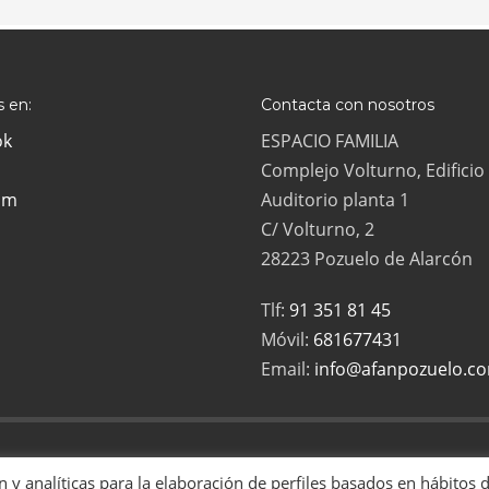
 en:
Contacta con nosotros
ok
ESPACIO FAMILIA
Complejo Volturno, Edificio
am
Auditorio planta 1
C/ Volturno, 2
28223 Pozuelo de Alarcón
Tlf:
91 351 81 45
Móvil:
681677431
Email:
info@afanpozuelo.c
ias Numerosas de Pozuelo es una asociación sin ánimo de lucro, inscrita en
ón y analíticas para la elaboración de perfiles basados en hábitos 