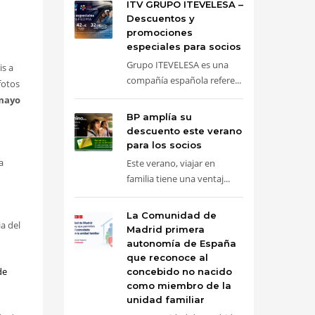
ITV GRUPO ITEVELESA –
Descuentos y
promociones
especiales para socios
Grupo ITEVELESA es una
is a
compañía española refere...
fotos
 mayo
BP amplía su
descuento este verano
para los socios
a
Este verano, viajar en
familia tiene una ventaj...
La Comunidad de
ia del
Madrid primera
autonomía de España
que reconoce al
de
concebido no nacido
como miembro de la
unidad familiar