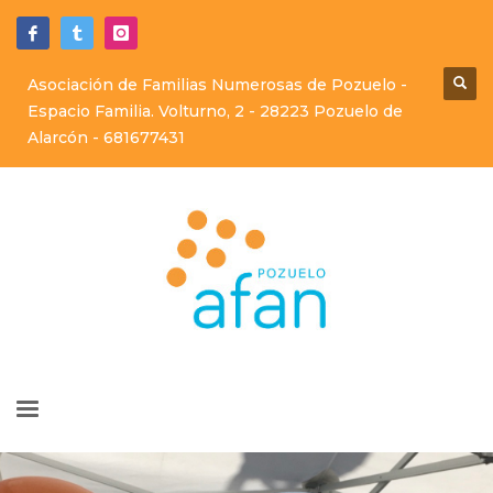
Asociación de Familias Numerosas de Pozuelo -
Espacio Familia. Volturno, 2 - 28223 Pozuelo de
Alarcón -
681677431