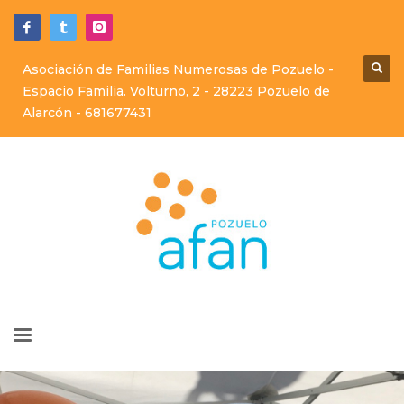
Asociación de Familias Numerosas de Pozuelo -
Espacio Familia. Volturno, 2 - 28223 Pozuelo de
Alarcón -
681677431