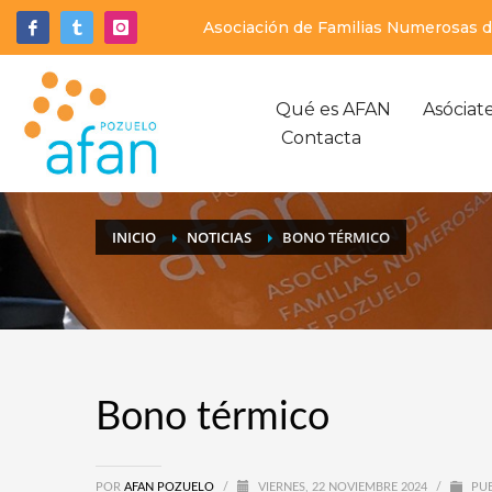
Asociación de Familias Numerosas de
Qué es AFAN
Asóciat
Contacta
INICIO
NOTICIAS
BONO TÉRMICO
Bono térmico
POR
AFAN POZUELO
/
VIERNES, 22 NOVIEMBRE 2024
/
PUB