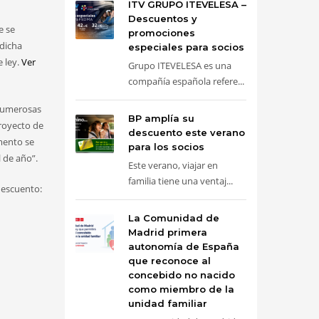
ITV GRUPO ITEVELESA –
Descuentos y
e se
promociones
 dicha
especiales para socios
e ley.
Ver
Grupo ITEVELESA es una
compañía española refere...
 Numerosas
BP amplía su
proyecto de
descuento este verano
mento se
para los socios
l de año”.
Este verano, viajar en
familia tiene una ventaj...
descuento:
La Comunidad de
Madrid primera
autonomía de España
que reconoce al
concebido no nacido
como miembro de la
unidad familiar