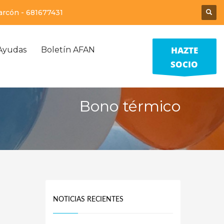
larcón -
681677431
HAZTE
Ayudas
Boletín AFAN
SOCIO
Bono térmico
NOTICIAS RECIENTES