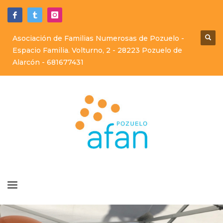
Asociación de Familias Numerosas de Pozuelo -
Espacio Familia. Volturno, 2 - 28223 Pozuelo de
Alarcón -
681677431