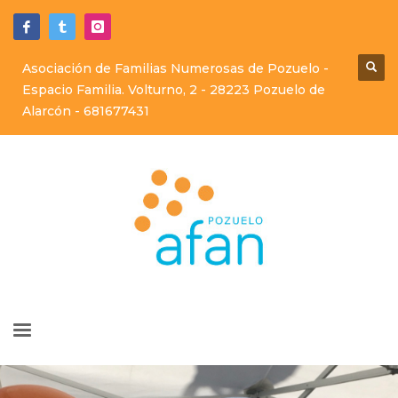
Asociación de Familias Numerosas de Pozuelo -
Espacio Familia. Volturno, 2 - 28223 Pozuelo de
Alarcón -
681677431