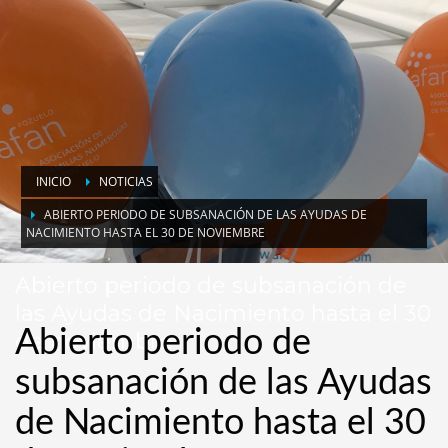
INICIO
NOTICIAS
ABIERTO PERIODO DE SUBSANACIÓN DE LAS AYUDAS DE
NACIMIENTO HASTA EL 30 DE NOVIEMBRE
Abierto periodo de subsanación de
las Ayudas de Nacimiento hasta el 30
Abierto periodo de
de noviembre
subsanación de las Ayudas
de Nacimiento hasta el 30