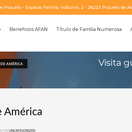
 Pozuelo - Espacio Familia. Volturno, 2 - 28223 Pozuelo de A
e
Beneficios AFAN
Título de Familia Numerosa
Visita 
 DE AMÉRICA
e América
O EN
UNCATEGORIZED