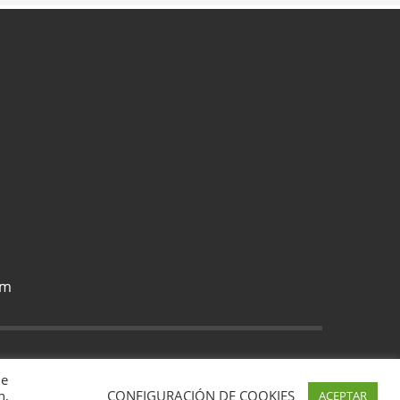
om
 el registro de Asociaciones de la Comunidad de Madrid con
de
n,
CONFIGURACIÓN DE COOKIES
ACEPTAR