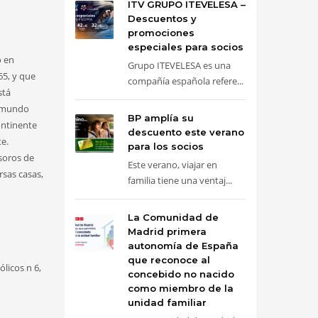
ITV GRUPO ITEVELESA –
Descuentos y
promociones
especiales para socios
o en
Grupo ITEVELESA es una
65, y que
compañía española refere...
stá
l mundo
BP amplía su
ontinente
descuento este verano
e.
para los socios
soros de
Este verano, viajar en
rsas casas,
familia tiene una ventaj...
La Comunidad de
Madrid primera
autonomía de España
que reconoce al
licos n 6,
concebido no nacido
como miembro de la
unidad familiar