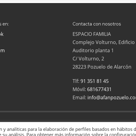
 en:
Contacta con nosotros
ok
ESPACIO FAMILIA
Complejo Volturno, Edificio
am
Auditorio planta 1
C/ Volturno, 2
28223 Pozuelo de Alarcón
Tlf:
91 351 81 45
Móvil:
681677431
Email:
info@afanpozuelo.c
ias Numerosas de Pozuelo es una asociación sin ánimo de lucro, inscrita en
ón y analíticas para la elaboración de perfiles basados en hábitos 
a de Privacidad
|
Política de Cookies
 su análisis. Para obtener más información sobre la configuració