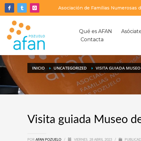
Asociación de Familias Numerosas de
Qué es AFAN
Asóciat
Contacta
INICIO
UNCATEGORIZED
VISITA GUIADA MUSEO
Visita guiada Museo d
POR
AFAN POZUELO
/
VIERNES, 28 ABRIL 2023
/
PUBLICAD