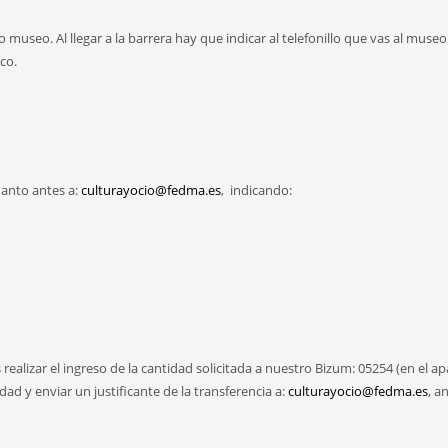
useo. Al llegar a la barrera hay que indicar al telefonillo que vas al museo
co.
uanto antes a:
culturayocio@fedma.es
, indicando:
realizar el ingreso de la cantidad solicitada a nuestro Bizum: 05254 (en el a
 y enviar un justificante de la transferencia a:
culturayocio@fedma.es
, a