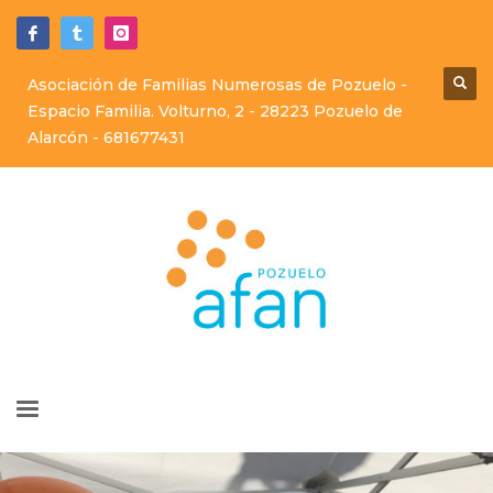
Asociación de Familias Numerosas de Pozuelo -
Espacio Familia. Volturno, 2 - 28223 Pozuelo de
Alarcón -
681677431