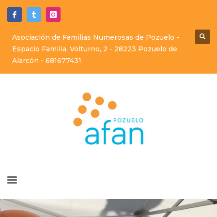
Asociación de Familias Numerosas de Pozuelo -
Espacio Familia. Volturno, 2 - 28223 Pozuelo de
Alarcón -
681677431