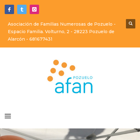
Asociación de Familias Numerosas de Pozuelo -
Espacio Familia. Volturno, 2 - 28223 Pozuelo de
Alarcón -
681677431