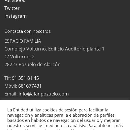
Facebook
Twitter
Instagram
Contacta con nosotros
ESPACIO FAMILIA
Complejo Volturno, Edificio Auditorio planta 1
C/ Volturno, 2
28223 Pozuelo de Alarcón
Tlf:
91 351 81 45
Móvil:
681677431
Email:
info@afanpozuelo.com
La Entidad utiliza cookies de sesión para facilitar la
navegación y analíticas para la elaboración de perfiles
basados en hábitos de navegación del usuario y mejorar
2022 Todos los derechos reservados | La Asociación de Familias
nuestros servicios mediante su análisis. Para obtener más
Numerosas de Pozuelo es una asociación sin ánimo de lucro, inscrita