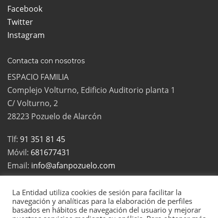
Facebook
Twitter
Instagram
Contacta con nosotros
ESPACIO FAMILIA
Complejo Volturno, Edificio Auditorio planta 1
C/ Volturno, 2
28223 Pozuelo de Alarcón
Tlf:
91 351 81 45
Móvil:
681677431
Email:
info@afanpozuelo.com
La Entidad utiliza cookies de sesión para facilitar la
navegación y analíticas para la elaboración de perfiles
basados en hábitos de navegación del usuario y mejorar
2022 Todos los derechos reservados | La Asociación de Familias