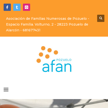
Asociación de Familias Numerosas de Pozuelo -
Espacio Familia. Volturno, 2 - 28223 Pozuelo de
Alarcón -
681677431