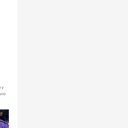
n y
 uno