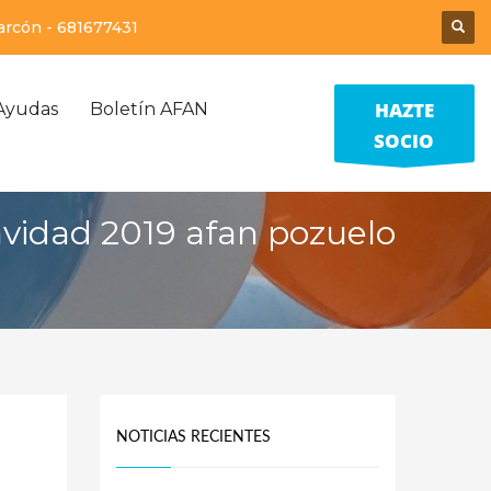
larcón -
681677431
HAZTE
Ayudas
Boletín AFAN
SOCIO
avidad 2019 afan pozuelo
NOTICIAS RECIENTES