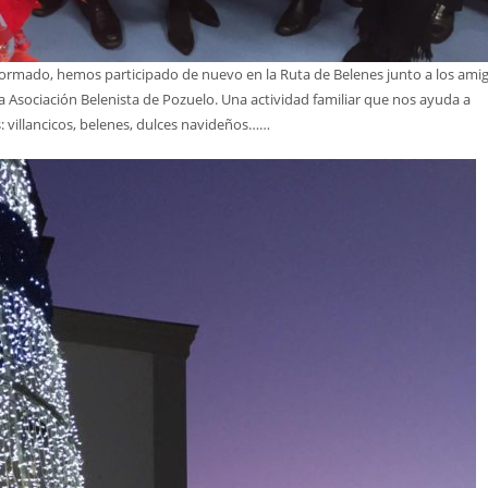
ormado, hemos participado de nuevo en la Ruta de Belenes junto a los ami
a Asociación Belenista de Pozuelo. Una actividad familiar que nos ayuda a
: villancicos, belenes, dulces navideños……