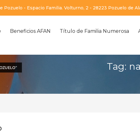
 Pozuelo - Espacio Familia. Volturno, 2 - 28223 Pozuelo de A
e
Beneficios AFAN
Título de Familia Numerosa
Tag: n
POZUELO"
o