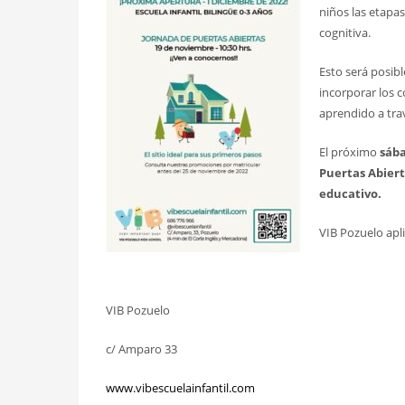
niños las etapas
cognitiva.
Esto será posibl
incorporar los 
aprendido a tra
El próximo
sáb
Puertas Abiert
educativo.
VIB Pozuelo apl
VIB Pozuelo
c/ Amparo 33
www.vibescuelainfantil.com