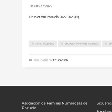
Tlf. 686 776 966
Dossier VIB Pozuelo 2022-2023 (1)
AFAN POZUELO
ESCUELA INFANTIL POZIELO
ES
PUBLICADO EN
EDUCACIÓN
Asociación de Familias Numerosas de
Síguenos
Pozuelo
Facebo