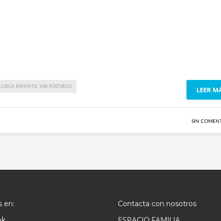
CUELA INFANTIL VIB POZUELO
LEER M
SIN COMEN
 en:
Contacta con nosotros
ok
ESPACIO FAMILIA