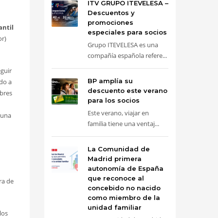
ITV GRUPO ITEVELESA –
Descuentos y
promociones
antil
especiales para socios
or)
Grupo ITEVELESA es una
compañía española refere...
guir
BP amplía su
do a
descuento este verano
ibres
para los socios
Este verano, viajar en
 una
familia tiene una ventaj...
La Comunidad de
Madrid primera
autonomía de España
que reconoce al
ra de
concebido no nacido
como miembro de la
unidad familiar
los