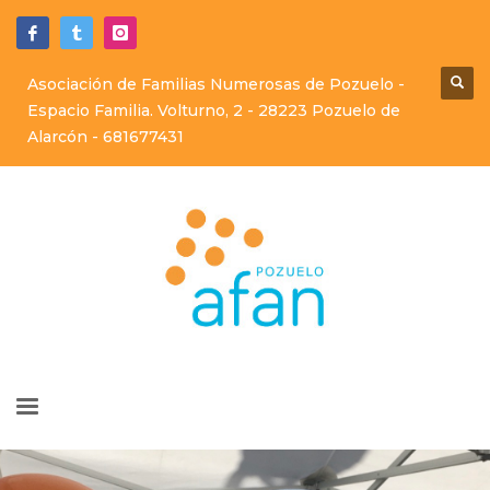
Asociación de Familias Numerosas de Pozuelo -
Espacio Familia. Volturno, 2 - 28223 Pozuelo de
Alarcón -
681677431