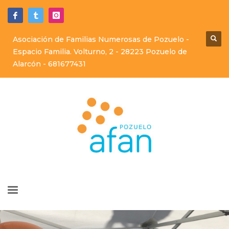
Asociación de Familias Numerosas de Pozuelo -
Espacio Familia. Volturno, 2 - 28223 Pozuelo de
Alarcón -
681677431