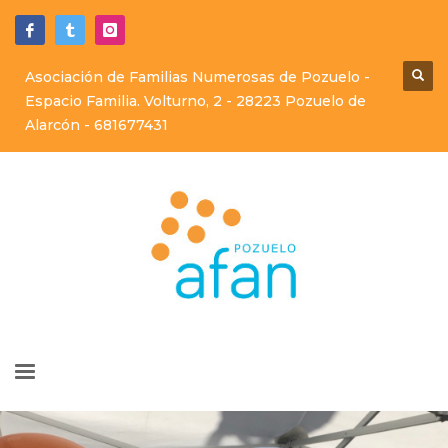
Asociación de Familias Numerosas de Pozuelo -
Espacio Familia. Volturno, 2 - 28223 Pozuelo de
Alarcón -
681677431