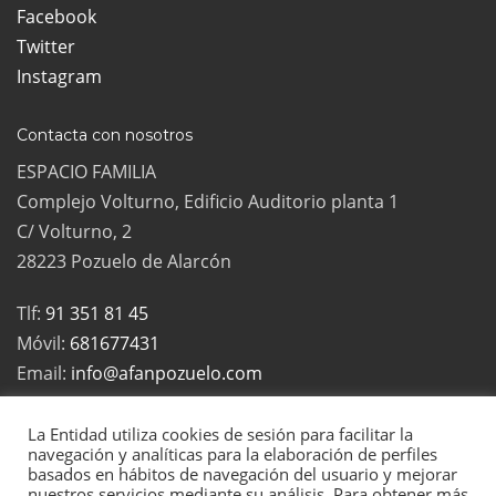
Facebook
Twitter
Instagram
Contacta con nosotros
ESPACIO FAMILIA
Complejo Volturno, Edificio Auditorio planta 1
C/ Volturno, 2
28223 Pozuelo de Alarcón
Tlf:
91 351 81 45
Móvil:
681677431
Email:
info@afanpozuelo.com
La Entidad utiliza cookies de sesión para facilitar la
navegación y analíticas para la elaboración de perfiles
basados en hábitos de navegación del usuario y mejorar
2022 Todos los derechos reservados | La Asociación de Familias
nuestros servicios mediante su análisis. Para obtener más