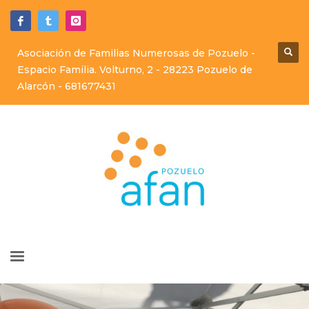
Asociación de Familias Numerosas de Pozuelo -
Espacio Familia. Volturno, 2 - 28223 Pozuelo de
Alarcón -
681677431