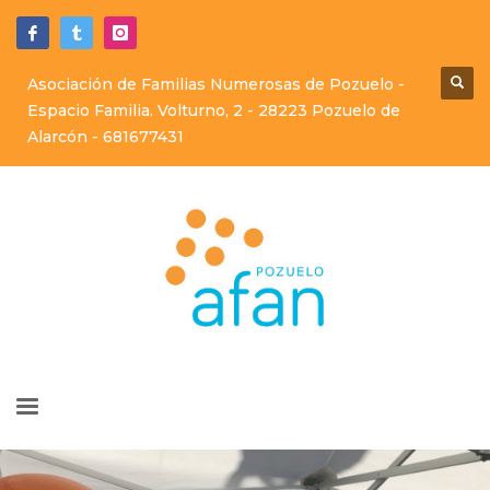
Asociación de Familias Numerosas de Pozuelo -
Espacio Familia. Volturno, 2 - 28223 Pozuelo de
Alarcón -
681677431