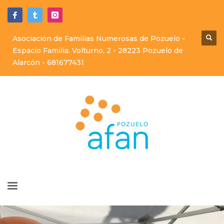
Asociación de Familias Numerosas de Pozuelo -
Espacio Familia. Volturno, 2 - 28223 Pozuelo de
Alarcón -
681677431