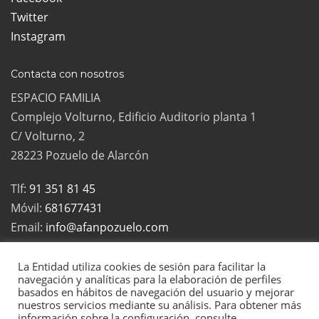
Twitter
Instagram
Contacta con nosotros
ESPACIO FAMILIA
Complejo Volturno, Edificio Auditorio planta 1
C/ Volturno, 2
28223 Pozuelo de Alarcón
Tlf:
91 351 81 45
Móvil:
681677431
Email:
info@afanpozuelo.com
La Entidad utiliza cookies de sesión para facilitar la
navegación y analíticas para la elaboración de perfiles
basados en hábitos de navegación del usuario y mejorar
2022 Todos los derechos reservados | La Asociación de Familias
nuestros servicios mediante su análisis. Para obtener más
Numerosas de Pozuelo es una asociación sin ánimo de lucro, inscrita
información sobre la configuración, consulte