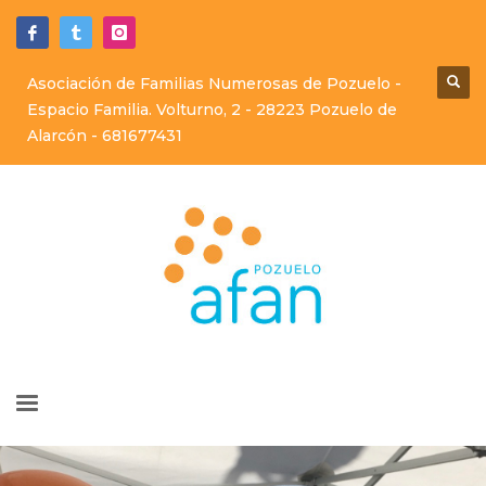
Asociación de Familias Numerosas de Pozuelo -
Espacio Familia. Volturno, 2 - 28223 Pozuelo de
Alarcón -
681677431