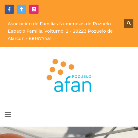
Asociación de Familias Numerosas de Pozuelo -
Espacio Familia. Volturno, 2 - 28223 Pozuelo de
Alarcón -
681677431