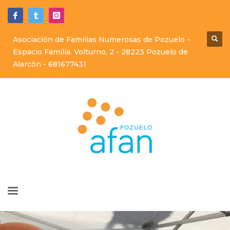
Asociación de Familias Numerosas de Pozuelo -
Espacio Familia. Volturno, 2 - 28223 Pozuelo de
Alarcón -
681677431