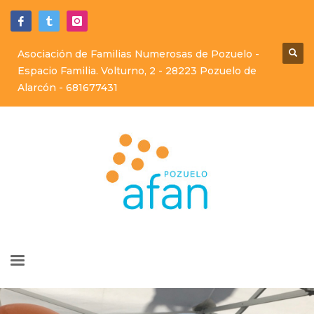
Asociación de Familias Numerosas de Pozuelo -
Espacio Familia. Volturno, 2 - 28223 Pozuelo de
Alarcón -
681677431